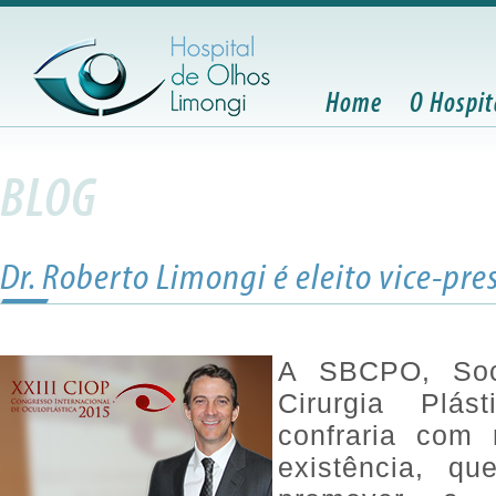
Home
O Hospit
BLOG
Dr. Roberto Limongi é eleito vice-pr
A SBCPO, Soci
Cirurgia Plá
confraria com
existência, q